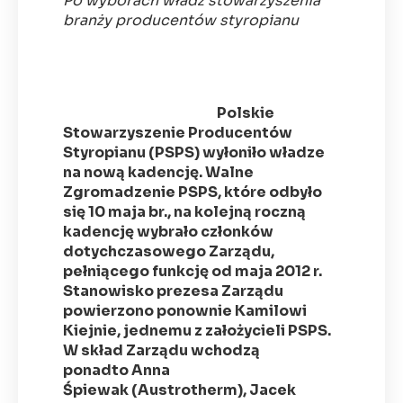
Po wyborach władz stowarzyszenia
branży producentów styropianu
Polskie
Stowarzyszenie Producentów
Styropianu (PSPS) wyłoniło władze
na nową kadencję. Walne
Zgromadzenie PSPS, które odbyło
się 10 maja br., na kolejną roczną
kadencję wybrało członków
dotychczasowego Zarządu,
pełniącego funkcję od maja 2012 r.
Stanowisko prezesa Zarządu
powierzono ponownie Kamilowi
Kiejnie, jednemu z założycieli PSPS.
W skład Zarządu wchodzą
ponadto Anna
Śpiewak (Austrotherm), Jacek