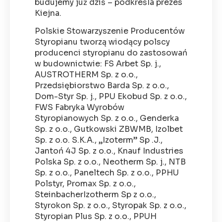
budujemy już dziś – podkreśla prezes
Kiejna.
Polskie Stowarzyszenie Producentów
Styropianu tworzą wiodący polscy
producenci styropianu do zastosowań
w budownictwie: FS Arbet Sp. j.,
AUSTROTHERM Sp. z o.o.,
Przedsiębiorstwo Barda Sp. z o.o.,
Dom-Styr Sp. j., PPU Ekobud Sp. z o.o.,
FWS Fabryka Wyrobów
Styropianowych Sp. z o.o., Genderka
Sp. z o.o., Gutkowski ZBWMB, Izolbet
Sp. z o.o. S.K.A., „Izoterm” Sp .J.,
Jantoń 4J Sp. z o.o., Knauf Industries
Polska Sp. z o.o., Neotherm Sp. j., NTB
Sp. z o.o., Paneltech Sp. z o.o., PPHU
Polstyr, Promax Sp. z o.o.,
SteinbacherIzotherm Sp z o.o.,
Styrokon Sp. z o.o., Styropak Sp. z o.o.,
Styropian Plus Sp. z o.o., PPUH